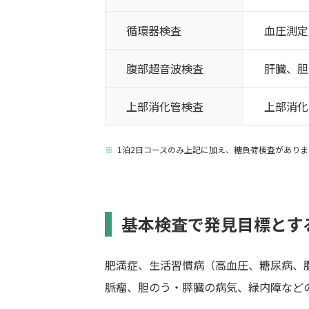
循環器検査
血圧測定
腹部
超音波検査
肝臓、胆
上部
消化管検査
上部消化
1泊2日コースのみ上記に加え、糖負荷検査がありま
基本検査で発見目標とす
肥満症、生活習慣病（高血圧、糖尿病、
脈瘤、胆のう・膵臓の病気、緑内障など