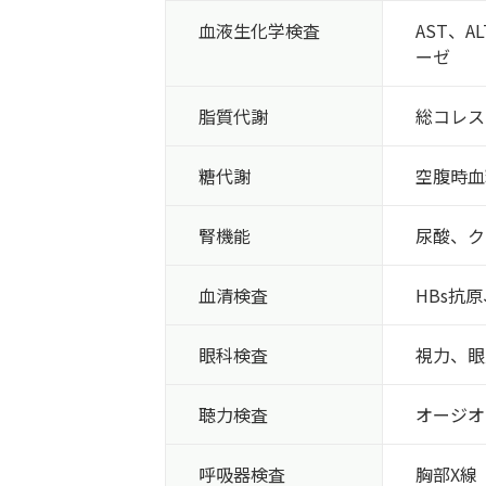
血液
生化学検査
AST、
ーゼ
脂質代謝
総コレス
糖代謝
空腹時血
腎機能
尿酸、ク
血清検査
HBs抗原
眼科検査
視力、眼
聴力検査
オージオメ
呼吸器検査
胸部X線