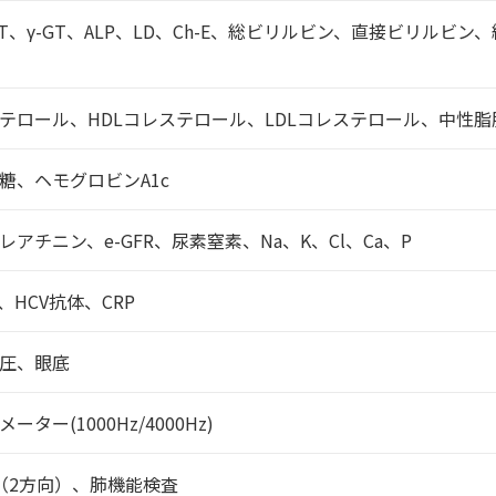
ALT、γ-GT、ALP、LD、Ch-E、総ビリルビン、直接ビリルビ
テロール、HDLコレステロール、LDLコレステロール、中性脂肪
糖、ヘモグロビンA1c
レアチニン、e-GFR、尿素窒素、Na、K、Cl、Ca、P
、HCV抗体、CRP
圧、眼底
ーター(1000Hz/4000Hz)
（2方向）、肺機能検査