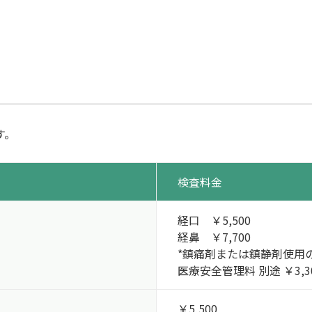
す。
検査料金
経口 ￥5,500
経鼻 ￥7,700
*鎮痛剤または鎮静剤使用
医療安全管理料 別途 ￥3,3
￥5,500