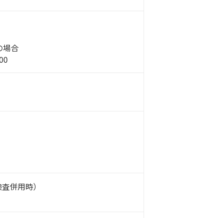
の場合
00
CT検査併用時）