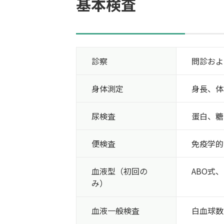
基本検査
診察
問診およ
身体測定
身長、体
尿検査
蛋白、糖
便検査
免疫学的
血液型
（初回の
ABO式、
み）
血液
一般検査
白血球数