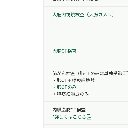
大腸内視鏡検査
（大腸カメラ）
大腸CT検査
肺がん検査
（肺CTのみは単独受診可
・肺CT＋喀痰細胞診
・
肺CTのみ
・喀痰細胞診のみ
内臓脂肪CT検査
*詳しくはこちら