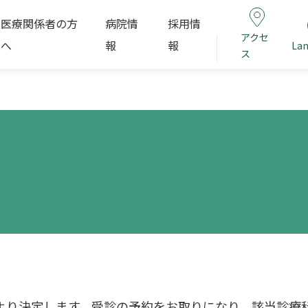
医療関係者の方
病院情
採用情
アクセ
へ
報
報
La
ス
より決定します。受診の予約をお取りになり、該当診療