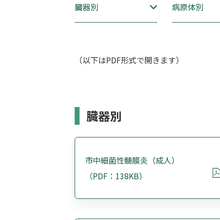
臓器別
病原体別
（以下はPDF形式で開きます）
臓器別
市中細菌性髄膜炎（成人）
（PDF：138KB）