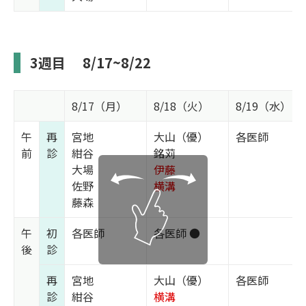
3週目
8/17~8/22
8/17（月）
8/18（火）
8/19（水）
午
再
宮地
大山（優）
各医師
前
診
紺谷
銘苅
大場
伊藤
佐野
横溝
藤森
午
初
各医師
各医師 ●
後
診
再
宮地
大山（優）
各医師
診
紺谷
横溝