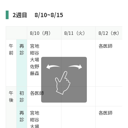
2週目
8/10~8/15
8/10（月）
8/11（火）
8/12（水）
午
再
宮地
各医師
前
診
紺谷
大場
佐野
藤森
午
初
各医師
後
診
再
宮地
各医師
診
紺谷
大場