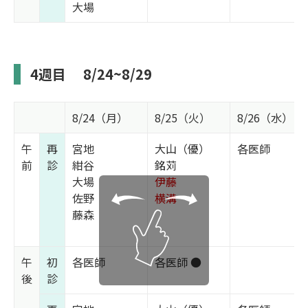
大場
4週目
8/24~8/29
8/24（月）
8/25（火）
8/26（水）
午
再
宮地
大山（優）
各医師
前
診
紺谷
銘苅
大場
伊藤
佐野
横溝
藤森
午
初
各医師
各医師 ●
後
診