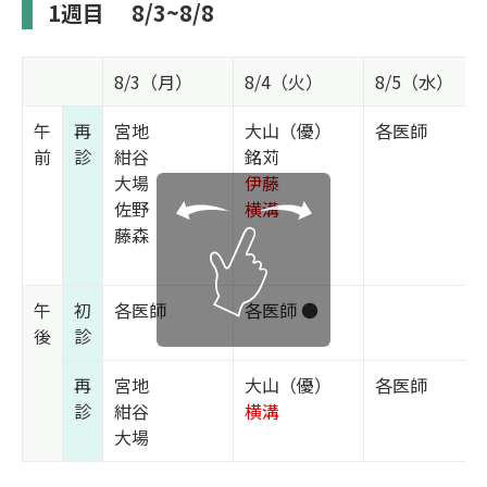
1週目
8/3~8/8
8/3（月）
8/4（火）
8/5（水）
午
再
宮地
大山（優）
各医師
前
診
紺谷
銘苅
大場
伊藤
佐野
横溝
藤森
午
初
各医師
各医師 ●
後
診
再
宮地
大山（優）
各医師
診
紺谷
横溝
大場