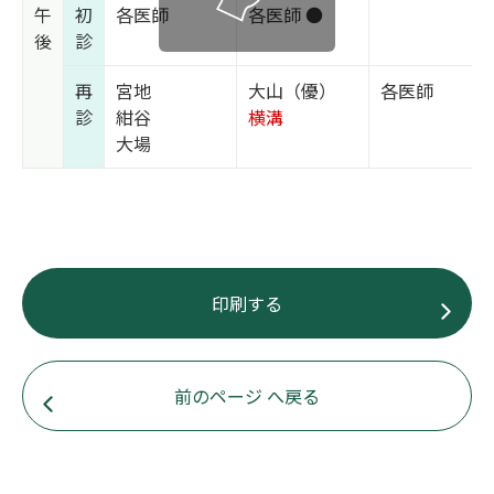
午
初
各医師
各医師 ●
後
診
再
宮地
大山（優）
各医師
診
紺谷
横溝
大場
印刷する
前のページ へ戻る