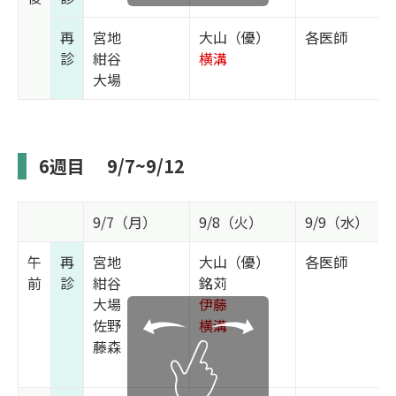
再
宮地
大山（優）
各医師
診
紺谷
横溝
大場
6週目
9/7~9/12
9/7（月）
9/8（火）
9/9（水）
午
再
宮地
大山（優）
各医師
前
診
紺谷
銘苅
大場
伊藤
佐野
横溝
藤森