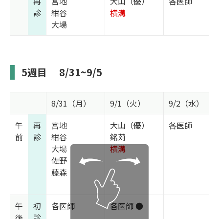
再
宮地
大山（優）
各医師
診
紺谷
横溝
大場
5週目
8/31~9/5
8/31（月）
9/1（火）
9/2（水）
午
再
宮地
大山（優）
各医師
前
診
紺谷
銘苅
大場
横溝
佐野
藤森
午
初
各医師
各医師 ●
後
診