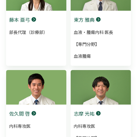
藤本 亜弓
東方 雅典
部長代理（診療部）
血液・腫瘍内科 医長
【専門分野】
血液腫瘍
佐久間 啓
志摩 光祐
内科専攻医
内科専攻医