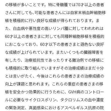
の移植が多いことです。特に骨髄腫では70才以上の患者
さんに対しても､可能な患者さんには自家末梢血幹細胞移
植を積極的に行い良好な成績が得られております。ま
た、白血病や悪性度の高いリンパ腫に対してわれわれは
60才以上の患者さまに対しても同種幹細胞移植を積極的
におこなっており、60才以下の患者さまと遜色ない良好
な成績が上げられています。またいくつもの臓器障害を
有したり、治療抵抗性であったりする難治例での移植に
も積極的に取り組んでいますがその治療成績はまだ十分
とは言いがたく、今後はこれらの患者さまの治療成績の
向上が課題と思われます。これらの重症の患者さまの移
植を安全かつ効果的に行うために、GVH病のコントロー
ルに必要なサイクロスポリン、タクロリムスの血中濃度
の緊急測定、真菌感染におけるアスペルギルス抗原の院