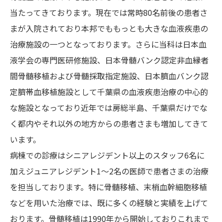
当たってきております。現在では常時80名前後の患者さ
まが入院されており本邦でももっとも大きな血液疾患の
治療施設の一つとなっております。さらに当科は日本血
液学会の専門医研修施設、日本骨髄バンク認定非血縁者
間骨髄移植および骨髄採取指定施設、日本臍血バンク認
定臍帯血移植施設として千葉県の血液疾患治療の中心的
な施設となっており近年では房総半島、千葉県だけでな
く都内やそれ以外の地方からの患者さまも増加してきて
います。
病棟での診療はシニアレジデント以上のスタッフ6名に
加えジュニアレジデント1〜2名の医師で患者さまの治療
を担当しております。特に骨髄移植、末梢血幹細胞移植
などを用いた治療では、既に多くの経験と実績を上げて
おります。骨髄移植は1990年から開始しておりこれまで