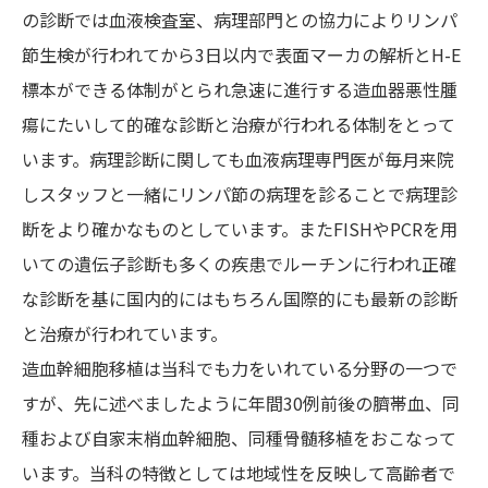
の診断では血液検査室、病理部門との協力によりリンパ
節生検が行われてから3日以内で表面マーカの解析とH-E
標本ができる体制がとられ急速に進行する造血器悪性腫
瘍にたいして的確な診断と治療が行われる体制をとって
います。病理診断に関しても血液病理専門医が毎月来院
しスタッフと一緒にリンパ節の病理を診ることで病理診
断をより確かなものとしています。またFISHやPCRを用
いての遺伝子診断も多くの疾患でルーチンに行われ正確
な診断を基に国内的にはもちろん国際的にも最新の診断
と治療が行われています。
造血幹細胞移植は当科でも力をいれている分野の一つで
すが、先に述べましたように年間30例前後の臍帯血、同
種および自家末梢血幹細胞、同種骨髄移植をおこなって
います。当科の特徴としては地域性を反映して高齢者で