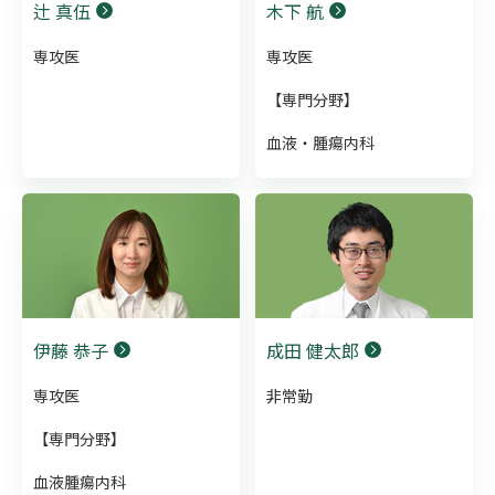
辻 真伍
木下 航
専攻医
専攻医
【専門分野】
血液・腫瘍内科
伊藤 恭子
成田 健太郎
専攻医
非常勤
【専門分野】
血液腫瘍内科