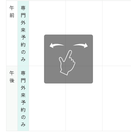
午
専
前
門
外
来
予
約
の
み
午
専
後
門
外
来
予
約
の
み