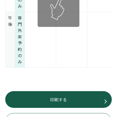
み
午
専
後
門
外
来
予
約
の
み
印刷する