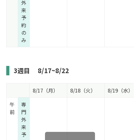
外
来
予
約
の
み
3週目
8/17~8/22
8/17（月）
8/18（火）
8/19（水）
午
専
前
門
外
来
予