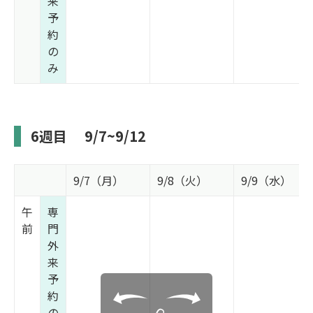
来
予
約
の
み
6週目
9/7~9/12
9/7（月）
9/8（火）
9/9（水）
午
専
前
門
外
来
予
約
の