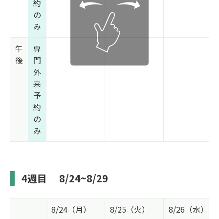
約
の
み
午
専
後
門
外
来
予
約
の
み
4週目
8/24~8/29
8/24（月）
8/25（火）
8/26（水）