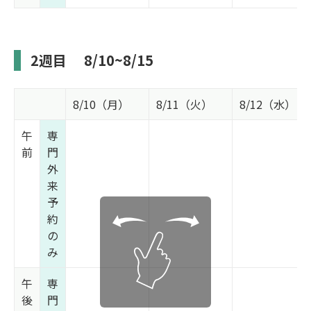
2週目
8/10~8/15
8/10（月）
8/11（火）
8/12（水）
午
専
前
門
外
来
予
約
の
み
午
専
後
門