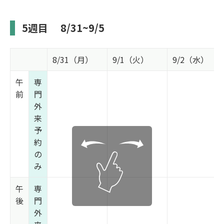
5週目
8/31~9/5
8/31（月）
9/1（火）
9/2（水）
午
専
前
門
外
来
予
約
の
み
午
専
後
門
外