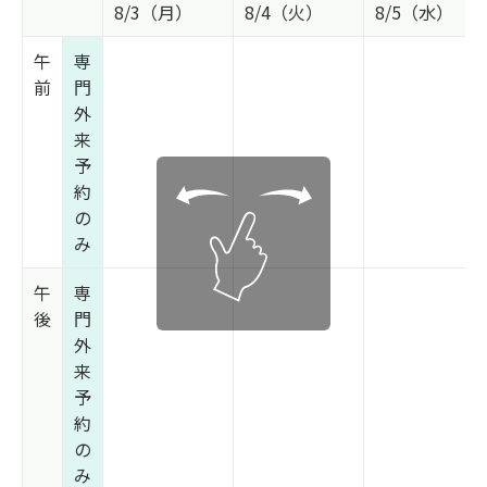
8/3（月）
8/4（火）
8/5（水）
午
専
前
門
外
来
予
約
の
み
午
専
後
門
外
来
予
約
の
み