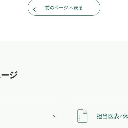
前のページ へ戻る
ページ
担当医表 ⁄ 