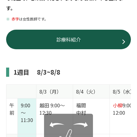
す。
赤字
は女性医師です。
診療科紹介
1週目
8/3~8/8
8/3（月）
8/4（火）
8/5（水）
午
9:00
越田 9:00～
福間
小柳
9:00～
前
～
12:30
中村
12:00
11:30