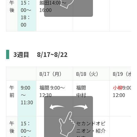
午
15：
越田14:00～
後
00～
16:00
18：
00
3週目
8/17~8/22
8/17（月）
8/18（火）
8/19（水
午
9:00
福間 9:00～
福間
小柳
9:00～
前
～
12:30
中村
12:00
11:30
午
15：
セカンドオピ
後
00～
ニオン・紹介