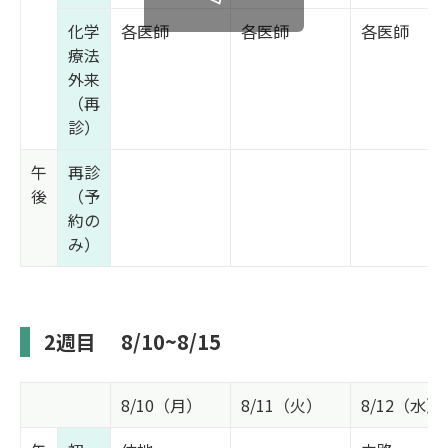
化学
各医師
各医師
各医師
療法
外来
（再
診）
午
再診
後
（予
約の
み）
2週目
8/10~8/15
8/10（月）
8/11（火）
8/12（水）