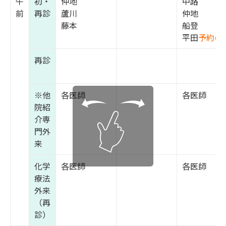
午
初・
仲地
中路
前
再診
蘆川
仲地
藤本
船登
平田
予約の
再診
※他
各医師
各医師
院紹
介専
門外
来
化学
各医師
各医師
療法
外来
（再
診）