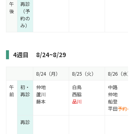
午
再診
後
（予
約の
み）
4週目
8/24~8/29
8/24（月）
8/25（火）
8/26（水）
午
初・
仲地
白鳥
中路
前
再診
蘆川
西脇
仲地
藤本
品川
船登
平田
予約の
再診