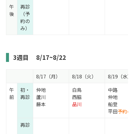
午
再診
後
（予
約の
み）
3週目
8/17~8/22
8/17（月）
8/18（火）
8/19（水）
午
初・
仲地
白鳥
中路
前
再診
蘆川
西脇
仲地
藤本
品川
船登
平田
予約の
再診