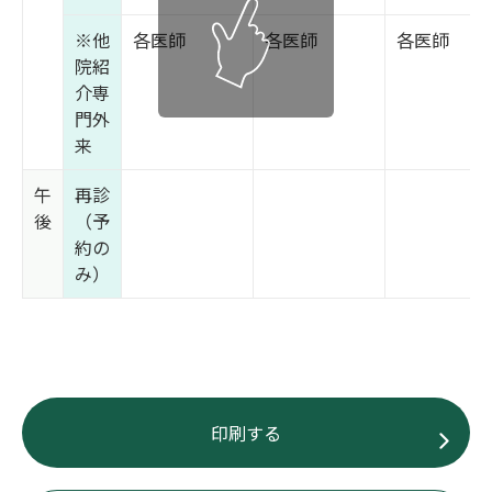
※他
各医師
各医師
各医師
院紹
介専
門外
来
午
再診
後
（予
約の
み）
印刷する