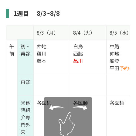
1週目
8/3~8/8
8/3（月）
8/4（火）
8/5（水）
午
初・
仲地
白鳥
中路
前
再診
蘆川
西脇
仲地
藤本
品川
船登
平田
予約の
再診
※他
各医師
各医師
各医師
院紹
介専
門外
来