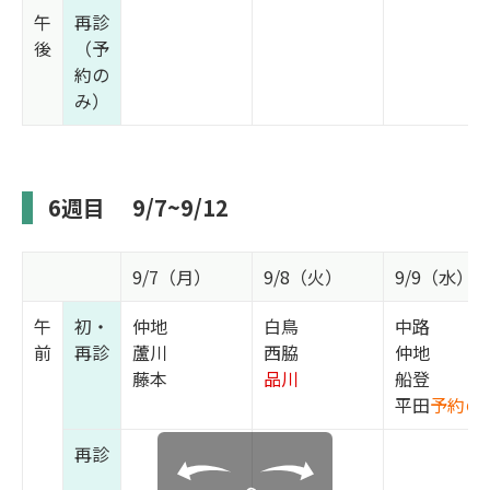
午
再診
後
（予
約の
み）
6週目
9/7~9/12
9/7（月）
9/8（火）
9/9（水）
午
初・
仲地
白鳥
中路
前
再診
蘆川
西脇
仲地
藤本
品川
船登
平田
予約の
再診