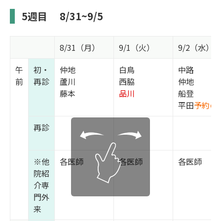
5週目
8/31~9/5
8/31（月）
9/1（火）
9/2（水）
午
初・
仲地
白鳥
中路
前
再診
蘆川
西脇
仲地
藤本
品川
船登
平田
予約の
再診
※他
各医師
各医師
各医師
院紹
介専
門外
来