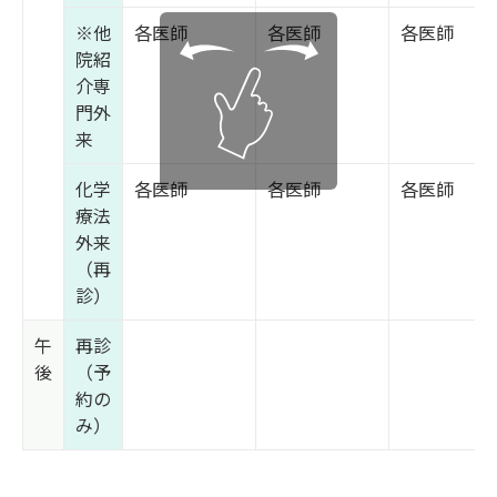
※他
各医師
各医師
各医師
院紹
介専
門外
来
化学
各医師
各医師
各医師
療法
外来
（再
診）
午
再診
後
（予
約の
み）