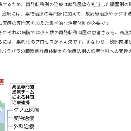
移するため、再発転移例の治療は原発腫瘍を担当した臓器別の
、治療には、薬物治療の専門家に加えて、放射線治療やラジオ
ム医療の専門家を加えた集学的な治療体制が必要です。
、それぞれの病院では少人数の再発転移肉腫の患者さまを、高度
るには、集約化のプロセスが不可欠です。すなわち、軟部肉腫
科バラバラの臓器別診療体制から治療法別の診療体制への変換