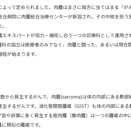
よって定められました。肉腫はまさに両方に当てはまる「がん」
総合病院に肉腫総合治療センターが新設され、その中核を担う
た。
腫エキスパートが協力・補完し合う一つの診療科として運用さ
腫科の設立は医療者のみでなく、肉腫と闘った、あるいは現在
道程が始まります。
上皮細胞から発生するがんで、肉腫(sarcoma)は体の内部にあ
生するがんです。消化管間質腫瘍（GIST）も体の内部にあ
子宮や卵巣に多く発生する癌肉腫（腺肉腫）は一つの腫瘍の中
腫に類似の腫瘍です。