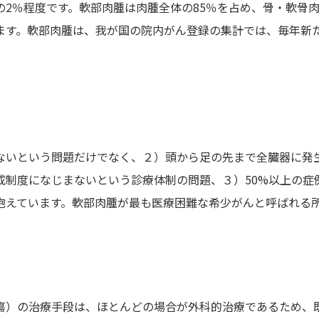
2％程度です。軟部肉腫は肉腫全体の85％を占め、骨・軟骨肉
す。軟部肉腫は、我が国の院内がん登録の集計では、毎年新たに
ないという問題だけでなく、２）頭から足の先まで全臓器に発
成制度になじまないという診療体制の問題、３）50%以上の症
抱えています。軟部肉腫が最も医療困難な希少がんと呼ばれる
瘍）の治療手段は、ほとんどの場合が外科的治療であるため、