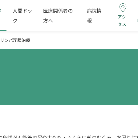
診
人間ドッ
医療関係者の
病院情
アク
ク
方へ
報
セス
リンパ浮腫治療
や卵巣がん術後の足や太もも・ふくらはぎのむくみ、お困りに