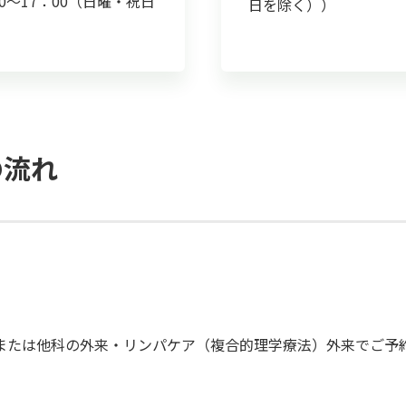
：30〜17：00（日曜・祝日
日を除く））
の流れ
または他科の外来・リンパケア（複合的理学療法）外来でご予