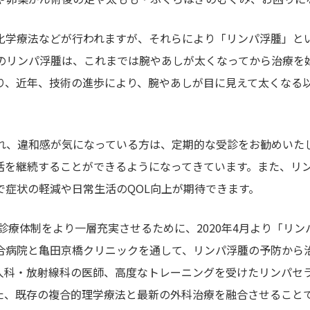
化学療法などが行われますが、それらにより「リンパ浮腫」と
後のリンパ浮腫は、これまでは腕やあしが太くなってから治療を
り、近年、技術の進歩により、腕やあしが目に見えて太くなる
れ、違和感が気になっている方は、定期的な受診をお勧めいた
活を継続することができるようになってきています。また、リ
で症状の軽減や日常生活のQOL向上が期待できます。
、診療体制をより一層充実させるために、2020年4月より「リ
合病院と亀田京橋クリニックを通して、リンパ浮腫の予防から
人科・放射線科の医師、高度なトレーニングを受けたリンパセ
た、既存の複合的理学療法と最新の外科治療を融合させること