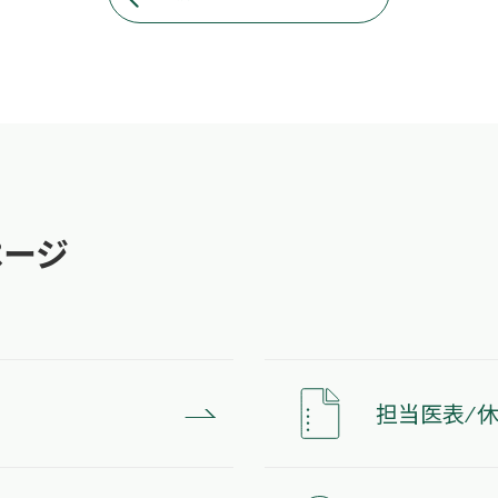
ページ
担当医表 ⁄ 