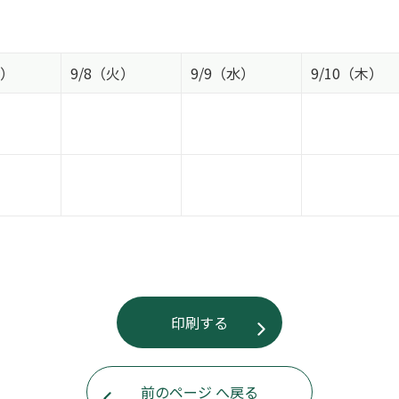
月）
9/8（火）
9/9（水）
9/10（木）
印刷する
前のページ へ戻る