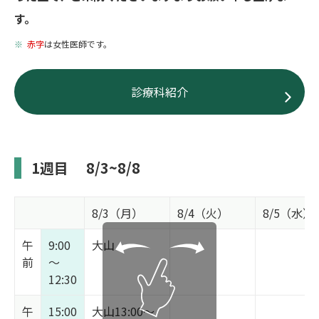
す。
赤字
は女性医師です。
診療科紹介
1週目
8/3~8/8
8/3（月）
8/4（火）
8/5（水）
午
9:00
大山
前
～
12:30
午
15:00
大山13:00～