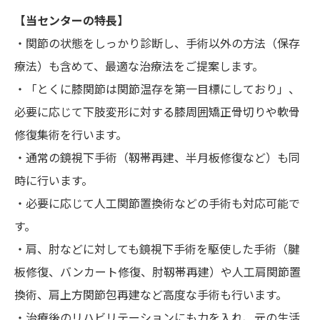
【当センターの特長】
・関節の状態をしっかり診断し、手術以外の方法（保存
療法）も含めて、最適な治療法をご提案します。
・「とくに膝関節は関節温存を第一目標にしており」、
必要に応じて下肢変形に対する膝周囲矯正骨切りや軟骨
修復集術を行います。
・通常の鏡視下手術（靱帯再建、半月板修復など）も同
時に行います。
・必要に応じて人工関節置換術などの手術も対応可能で
す。
・肩、肘などに対しても鏡視下手術を駆使した手術（腱
板修復、バンカート修復、肘靱帯再建）や人工肩関節置
換術、肩上方関節包再建など高度な手術も行います。
・治療後のリハビリテーションにも力を入れ、元の生活