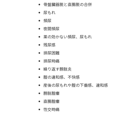
骨盤臓器脱と直腸脱の合併
尿もれ
頻尿
夜間頻尿
薬の効かない頻尿、尿もれ
残尿感
排尿困難
排尿時痛
繰り返す膀胱炎
腟の違和感、不快感
産後の尿もれや腟の下垂感、違和感
膀胱腟瘻
直腸腟瘻
性交時痛