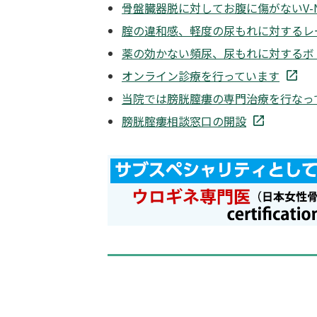
骨盤臓器脱に対してお腹に傷がないV-N
腟の違和感、軽度の尿もれに対するレ
薬の効かない頻尿、尿もれに対するボ
オンライン診療を行っています
当院では膀胱膣瘻の専門治療を行なっ
膀胱腟瘻相談窓口の開設