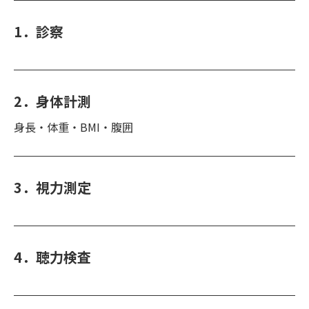
1．診察
2．身体計測
身長・体重・BMI・腹囲
3．視力測定
4．聴力検査