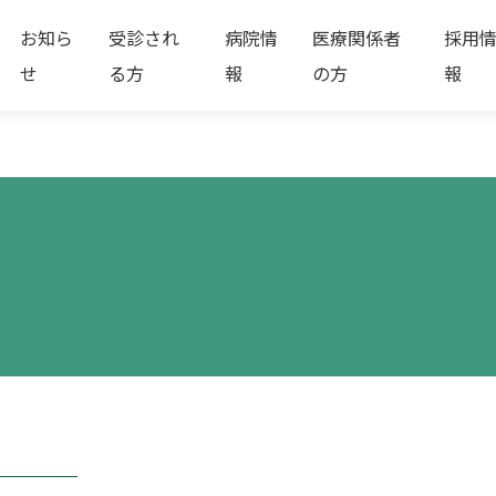
お知ら
受診され
病院情
医療関係者
採用
せ
る方
報
の方
報
ー