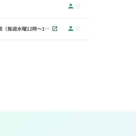
ウロギネ専門医による「骨盤臓器脱・排尿トラブル」無料電話相談（毎週水曜12時～14時）