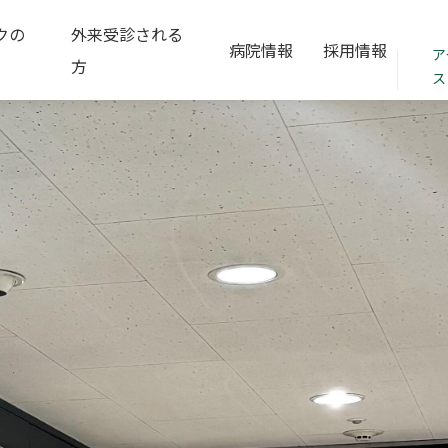
クの
外来受診される
病院情報
採用情報
ア
方
ス