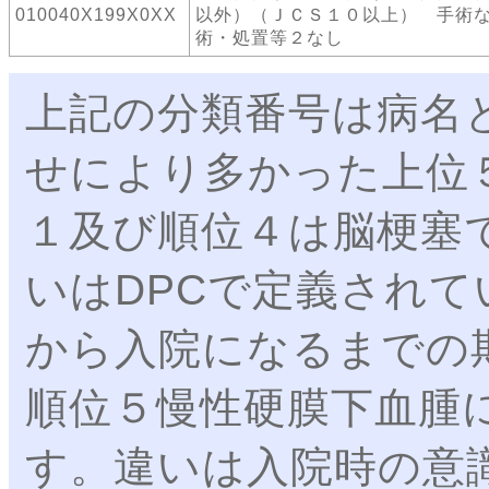
010040X199X0XX
以外）（ＪＣＳ１０以上） 手術
術・処置等２なし
上記の分類番号は病名
せにより多かった上位
１及び順位４は脳梗塞
いはDPCで定義され
から入院になるまでの
順位５慢性硬膜下血腫
す。違いは入院時の意