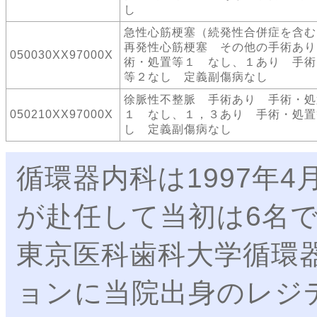
し
急性心筋梗塞（続発性合併症を含む
再発性心筋梗塞 その他の手術あり
050030XX97000X
術・処置等１ なし、１あり 手術
等２なし 定義副傷病なし
徐脈性不整脈 手術あり 手術・処
050210XX97000X
１ なし、１，３あり 手術・処置
し 定義副傷病なし
循環器内科は1997年
が赴任して当初は6名
東京医科歯科大学循環
ョンに当院出身のレジ