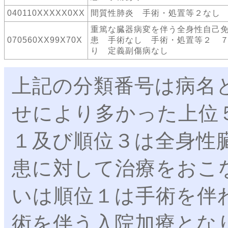
040110XXXXX0XX
間質性肺炎 手術・処置等２なし
重篤な臓器病変を伴う全身性自己
070560XX99X70X
患 手術なし 手術・処置等２ 
り 定義副傷病なし
上記の分類番号は病名
せにより多かった上位
１及び順位３は全身性
患に対して治療をおこ
いは順位１は手術を伴
術を伴う入院加療とな