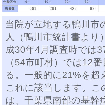
年齢区分
0～
10～
20～
30～
661
281
422
824
患者数
当院が立地する鴨川市の令
人（鴨川市統計書より
成30年4月調査時では3
（54市町村）では12
る。一般的に21%を
これに該当します。こ
は、千葉県南部の基幹