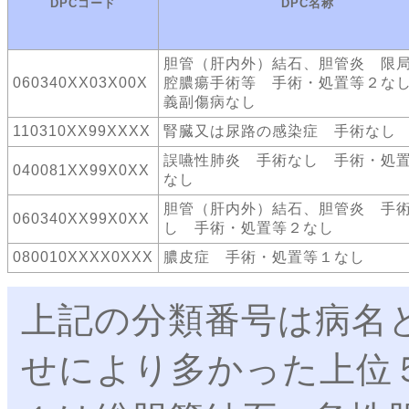
DPCコード
DPC名称
胆管（肝内外）結石、胆管炎 限
060340XX03X00X
腔膿瘍手術等 手術・処置等２な
義副傷病なし
110310XX99XXXX
腎臓又は尿路の感染症 手術なし
誤嚥性肺炎 手術なし 手術・処
040081XX99X0XX
なし
胆管（肝内外）結石、胆管炎 手
060340XX99X0XX
し 手術・処置等２なし
080010XXXX0XXX
膿皮症 手術・処置等１なし
上記の分類番号は病名
せにより多かった上位