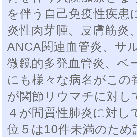
を伴う自己免疫性疾患
炎性肉芽腫、皮膚筋炎
ANCA関連血管炎、サ
微鏡的多発血管炎、ベ
にも様々な病名がこの
が関節リウマチに対し
４が間質性肺炎に対し
位５は10件未満のた