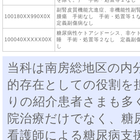
副腎皮質機能亢進症、非機能性副
100180XX990X0X
腫瘍 手術なし 手術・処置等
定義副傷病なし
糖尿病性ケトアシドーシス、非ケ
100040XXXXX00X
睡 手術・処置等２なし 定義副
し
当科は南房総地区の内
的存在としての役割を
りの紹介患者さまも多
院治療だけでなく、糖
看護師による糖尿病支