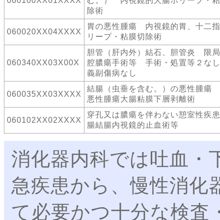
060100XX01XXXX
む。） 内視鏡的大腸ポリープ・
除術
胃の悪性腫瘍 内視鏡的胃、十二
060020XX04XXXX
リープ・粘膜切除術
胆管（肝内外）結石、胆管炎 限
060340XX03X00X
腔膿瘍手術等 手術・処置等２な
義副傷病なし
結腸（虫垂を含む。）の悪性腫瘍
060035XX03XXXX
悪性腫瘍大腸粘膜下層剥離術
穿孔又は膿瘍を伴わない憩室性疾
060102XX02XXXX
腸結腸内視鏡的止血術等
消化器内科では吐血・
急疾患から、慢性消化
て必要かつ十分な検査