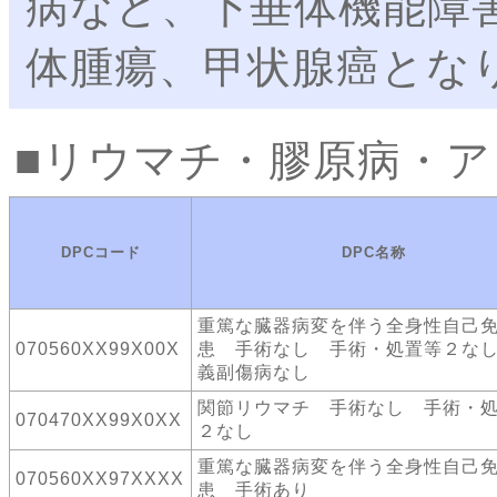
病など、下垂体機能障
体腫瘍、甲状腺癌とな
リウマチ・膠原病・ア
DPCコード
DPC名称
重篤な臓器病変を伴う全身性自己
070560XX99X00X
患 手術なし 手術・処置等２な
義副傷病なし
関節リウマチ 手術なし 手術・
070470XX99X0XX
２なし
重篤な臓器病変を伴う全身性自己
070560XX97XXXX
患 手術あり